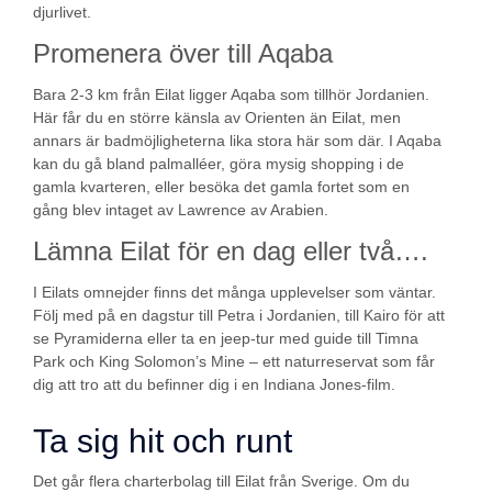
djurlivet.
Promenera över till Aqaba
Bara 2-3 km från Eilat ligger Aqaba som tillhör Jordanien.
Här får du en större känsla av Orienten än Eilat, men
annars är badmöjligheterna lika stora här som där. I Aqaba
kan du gå bland palmalléer, göra mysig shopping i de
gamla kvarteren, eller besöka det gamla fortet som en
gång blev intaget av Lawrence av Arabien.
Lämna Eilat för en dag eller två….
I Eilats omnejder finns det många upplevelser som väntar.
Följ med på en dagstur till Petra i Jordanien, till Kairo för att
se Pyramiderna eller ta en jeep-tur med guide till Timna
Park och King Solomon’s Mine – ett naturreservat som får
dig att tro att du befinner dig i en Indiana Jones-film.
Ta sig hit och runt
Det går flera charterbolag till Eilat från Sverige. Om du