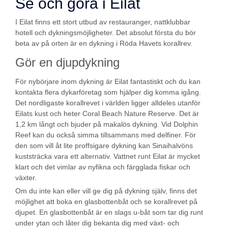
Se och göra i Eilat
I Eilat finns ett stort utbud av restauranger, nattklubbar
hotell och dykningsmöjligheter. Det absolut första du bör
beta av på orten är en dykning i Röda Havets korallrev.
Gör en djupdykning
För nybörjare inom dykning är Eilat fantastiskt och du kan
kontakta flera dykarföretag som hjälper dig komma igång.
Det nordligaste korallrevet i världen ligger alldeles utanför
Eilats kust och heter Coral Beach Nature Reserve. Det är
1,2 km långt och bjuder på makalös dykning. Vid Dolphin
Reef kan du också simma tillsammans med delfiner. För
den som vill åt lite proffsigare dykning kan Sinaihalvöns
kuststräcka vara ett alternativ. Vattnet runt Eilat är mycket
klart och det vimlar av nyfikna och färgglada fiskar och
växter.
Om du inte kan eller vill ge dig på dykning själv, finns det
möjlighet att boka en glasbottenbåt och se korallrevet på
djupet. En glasbottenbåt är en slags u-båt som tar dig runt
under ytan och låter dig bekanta dig med växt- och