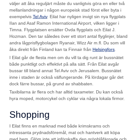
väljer att åka reguljärt måste du vanligtvis göra en eller två
mellanlandningar i någon europeisk stad först eller byta i
exempelvis
Tel Aviv
. Eilat har nyligen invigt sin nya flygplats
IIan and Asaf Ramon International Airport, vilken ligger i
Timna. Flygplatsen ersätter Ovda flygplats och Eilat J.
Hozman. Den tar således över ett stort antal flyglinjer, bland
andra lågprisflygbolagen Ryanair, Wizz Air m.fl. Du som vill
åka direkt från Finland kan ta Finnair från
Helsingfors
.
I Eilat går de flesta men om du vill ta dig runt är bussnätet
både punktligt och effektivt på alla sätt. Från Eilat avgår
bussar till bland annat Tel Aviv och Jerusalem. Bussnätet
inne i staden är också välfungerande. På lördagar går det
dock färre bussar, på grund av shabbaten.
Taxibilarna är flera och har alltid taxameter. Du kan också
hyra moped, motorcykel och cyklar via några lokala firmor.
Shopping
I Eilat finns en marknad med både krimskrams och
intressanta prydnadsföremål, mat och hantverk att köpa
med hem. Glöm inte att införskaffa den grönblåfärgade och