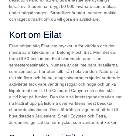
dessutom känd för att erbjuda enastående dykning i
korallrev. Staden har drygt 50 000 invånare som utökas
under högsäsongen. Strandlivet är stort, naturen mäktig
och läget utmärkt om du vill göra en avstickare.
Kort om Eilat
Från början såg Eilat inte mycket ut för världen och det
mesta av arkitekturen är betonglik och trist. Men det var
fram till 60-talet innan Eilat blommade upp till en
semesterdestination. Numera är det inte bara israelierna
som semestrar här utan folk från hela världen. Naturen är
rik i sin flora och fauna, omgivningarna erbjuder varierade
aktiviteter tack vare vandringsstigar och höga och unika
klippformationer i The Coloured Canyon och solen står
alltid högt på himlen. Den förut så intetsägande staden har
nu klättrat upp på listorna över världens mest besökta
charterdestinationer. Dess förträffliga läge med närhet till
huvudstaden Jerusalem, Sinai i Egypten och Petra,
Jordanien, gör att du har mycket som väntar runt kröken.